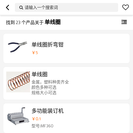
请输入一个搜索词
单线圈
找到
23
个产品关于
单线圈折弯钳
￥
5
单线圈
金属，塑料种类齐全
颜色多种可选
规格大小可选
多功能装订机
￥
0.1
型号:MF360