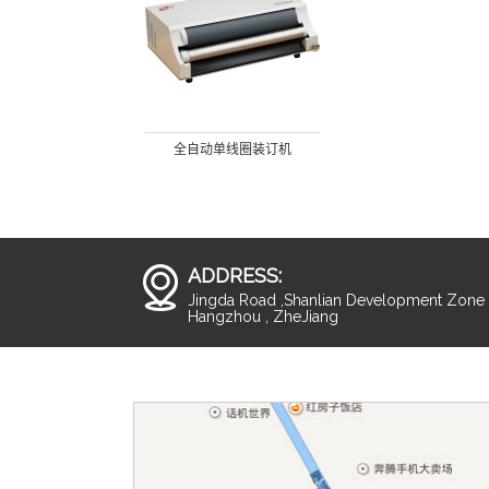
全自动单线圈装订机
ADDRESS:
Jingda Road ,Shanlian Development Zone ,
Hangzhou , ZheJiang