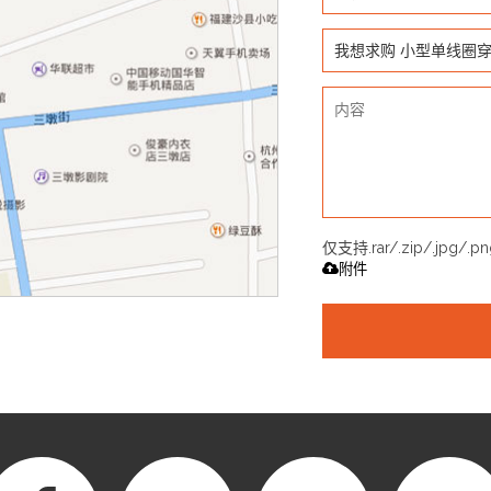
仅支持.rar/.zip/.jpg/.p
附件