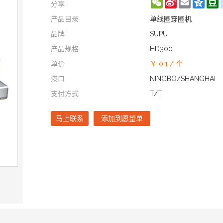
WeChat
Sina
Email
Qzon
D
分享
Weibo
产品目录
单线圈穿圈机
品牌
SUPU
产品规格
HD300
单价
￥ 0.1
/
个
港口
NINGBO/SHANGHAI
支付方式
T/T
马上联系
添加到愿望单