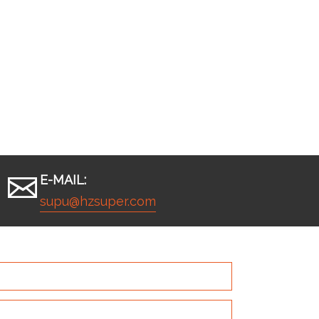
E-MAIL:
supu@hzsuper.com