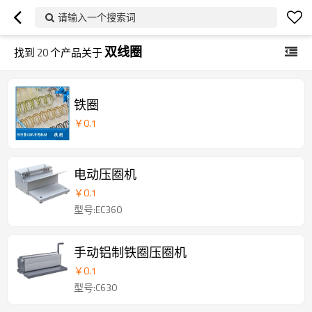
请输入一个搜索词
双线圈
找到
20
个产品关于
铁圈
￥
0.1
电动压圈机
￥
0.1
型号:EC360
手动铝制铁圈压圈机
￥
0.1
型号:C630