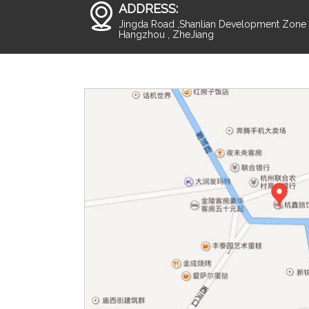
ADDRESS:
Jingda Road ,Shanlian Development Zone ,
Hangzhou , ZheJiang