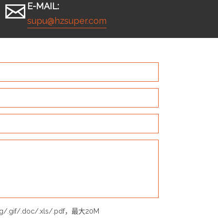
E-MAIL:
supu@hzsuper.com
ng/.gif/.doc/.xls/.pdf，最大20M