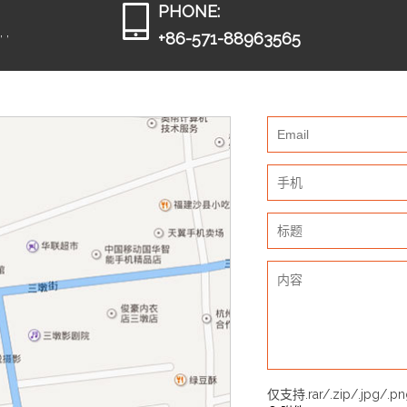
PHONE:
 ,
+86-571-88963565
仅支持.rar/.zip/.jpg/.p