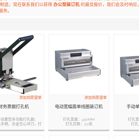
制造，现在联系我们以获得
办公型装订机
的最佳报价，我们会及时响应
服务。
列表
添加到愿望单
添加到愿望单
财务票据打孔机
电动宽幅面单线圈装订机
手动
手动重型多功能打孔器；
打孔宽度：430MM
打孔宽
孔手柄，合金空心冲刀，打
打孔页数：20张
打孔
孔省力；
孔距：6.287MM
孔距：
大容量纸屑盒，便于清理；
孔数：67
标准1-4孔定位标尺；
装订页数：180张
装订