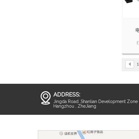
1
ADDRESS:
Jingda Road ,Shanlian Development Zone ,
Hangzhou , ZheJiang