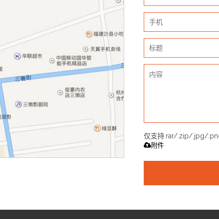
仅支持.rar/.zip/.jpg/.p
附件