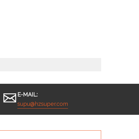
E-MAIL:
supu@hzsuper.com