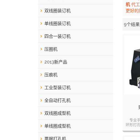
机
代工
双线圈装订机
更好的
单线圈装订机
9个结果
橱窗
四合一装订机
压圈机
2013新产品
压痕机
工业型装订机
全自动打孔机
双线圈成型机
专业
环形打
单线圈成型机
悬挂式
票据打孔机
国际