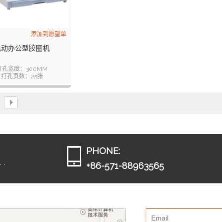
添加到愿望单
电动办公型胶圈机
打孔宽度：300MM
打孔页数：25张
孔距：14.25MM
孔数：21
装订页数：500张
PHONE:
 ,
+86-571-88963565