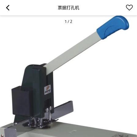
票据打孔机
1
/
2